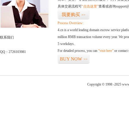
具体交易流程可
“点击这里”
查看或咨询support@
我要购买
>>
Process Overview:
4.cn is a world leading domain escrow service plat
million RMB transaction volume every year. We promi
联系我们
5 workdays.
For detailed process, you can
“visit here”
or contact
QQ：2726103981
BUY NOW
>>
Copyright © 1998 -2025 www.